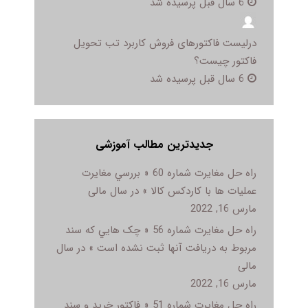
6 سال قبل پرسیده شد
درلیست فاکتورهای فروش کاربرد تب تحویل
فاکتور چیست؟
6 سال قبل پرسیده شد
جدیدترین مطالب آموزشی
راه حل مغایرت شماره 60 « بررسي مغايرت
عمليات ها با کاردکس کالا » در سال مالی
مارس 16, 2022
راه حل مغایرت شماره 56 « چک هايي که سند
مربوط به دريافت آنها ثبت نشده است » در سال
مالی
مارس 16, 2022
راه حل مغایرت شماره 51 « فاکتور خريد و سند