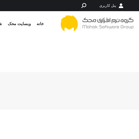
پنل کاربری
جستجو:
خانه
وبسایت محک
شر