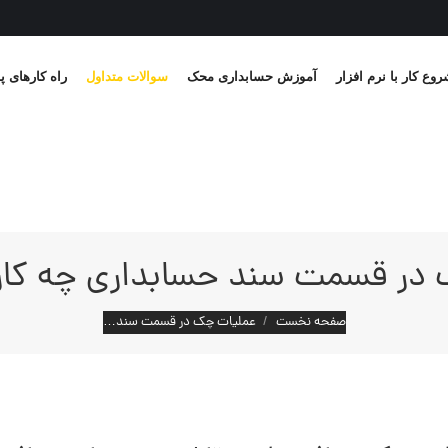
وع کار با نرم افزار
آموزش حسابداری محک
سوالات متداول
راه کارهای پ
در قسمت سند حسابداری چه کارب
مکان شما:
صفحه نخست
عملیات چک در قسمت سند…