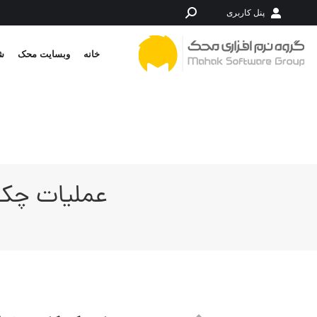
پنل کاربری
جستجو:
خانه
وبسایت محک
شر
عملیات چک 