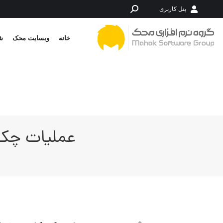
پنل کاربری
جستجو:
خانه
وبسایت محک
شر
عملیات چک 