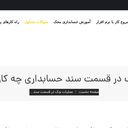
وع کار با نرم افزار
آموزش حسابداری محک
سوالات متداول
راه کارهای پ
در قسمت سند حسابداری چه کارب
مکان شما:
صفحه نخست
عملیات چک در قسمت سند…