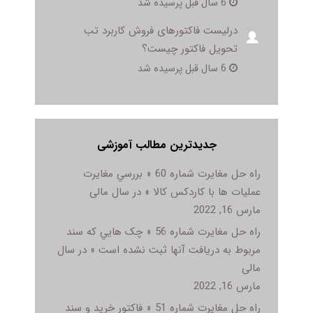
6 سال قبل پرسیده شد
درلیست فاکتورهای فروش کاربرد تب
تحویل فاکتور چیست؟
6 سال قبل پرسیده شد
جدیدترین مطالب آموزشی
راه حل مغایرت شماره 60 « بررسي مغايرت
عمليات ها با کاردکس کالا » در سال مالی
مارس 16, 2022
راه حل مغایرت شماره 56 « چک هايي که سند
مربوط به دريافت آنها ثبت نشده است » در سال
مالی
مارس 16, 2022
راه حل مغایرت شماره 51 « فاکتور خريد و سند