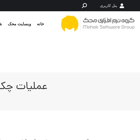
پنل کاربری
جستجو:
خانه
وبسایت محک
شر
عملیات چک 