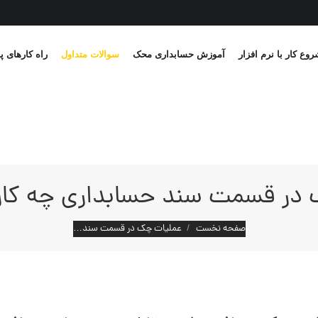
وع کار با نرم افزار
آموزش حسابداری محک
سوالات متداول
راه کارهای پ
در قسمت سند حسابداری چه کارب
مکان شما:
صفحه نخست
عملیات چک در قسمت سند…