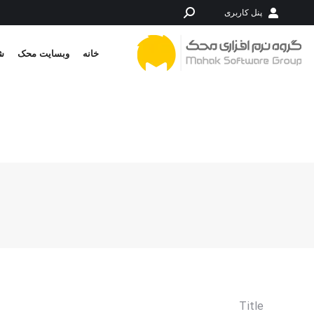
پنل کاربری
جستجو:
خانه
وبسایت محک
شر
Title