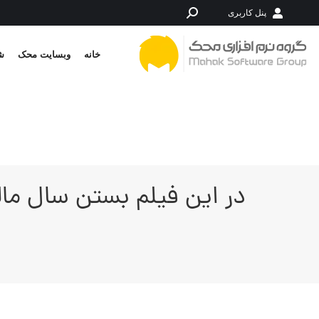
پنل کاربری
جستجو:
خانه
وبسایت محک
شر