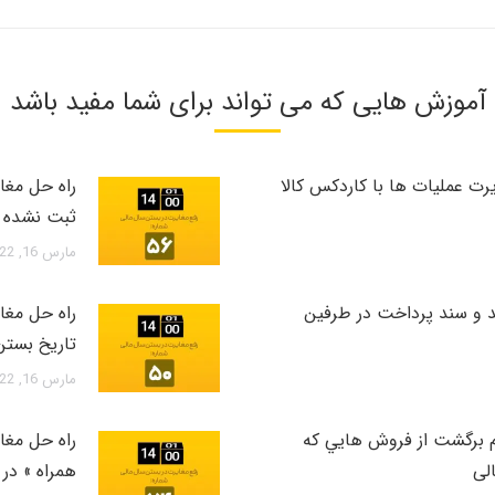
آموزش هایی که می تواند برای شما مفید باشد
60 « بررسي مغايرت عمليات ها با کاردکس کالا
ثبت نشده ا
مارس 16, 2022
51 « فاکتور خريد و سند پرداخت در طرفين
تاريخ بستن
مارس 16, 2022
 75 « ليست اقلام برگشت از فروش هايي که
لی
همراه » در