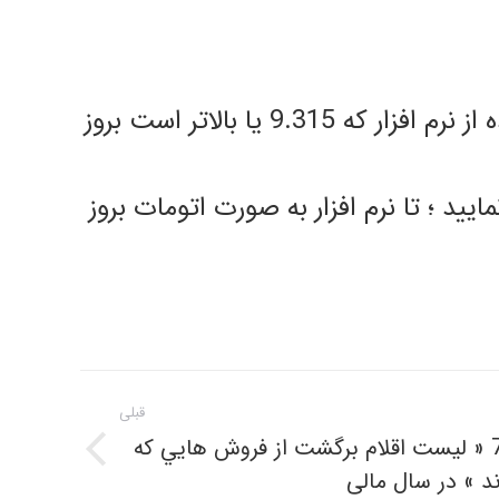
مشتری گرامی لطفا برای بستن سال مالی خود ابتدا نرم افزار را به آخرین نسخه منتشر شده از نرم افزار که 9.315 یا بالاتر است بروز
یید ؛ تا نرم افزار به صورت اتومات بروز
قبلی
راه حل مغایرت شماره 75 « ليست اقلام برگشت از فروش هايي که
پست
د » در سال مالی
قبلی: