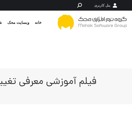
پنل کاربری
جستجو:
خانه
وبسایت محک
شر
فیلم آموزشی معرفی تغییرات ظاهری نسخه 8890 ب