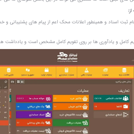
ز:
یغام ثبت اسناد و همینطور اعلانات محک اعم از پیام های پشتیبانی 