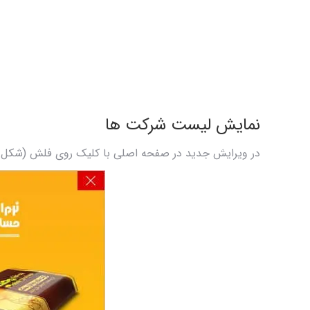
نمایش لیست شرکت ها
در ویرایش جدید در صفحه اصلی با کلیک روی فلش (شکل1) می توانید لیست شرکت ها به هماره ویرایش و نسخه بانک اطلاعاتی (شکل2) آن ها را مشاده نمایید.