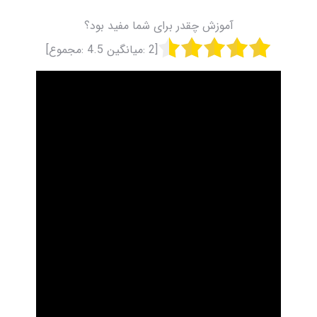
آموزش چقدر برای شما مفید بود؟
[
2
:میانگین
4.5
:مجموع]