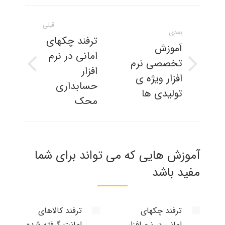
ناوبری
قبلی
مطلب
بعدی
ترفند چکهای
آموزش
امانی در نرم
تخصصی نرم
افزار
نوشته
پست
افزار ویژه ی
بعدی:
قبلی:
حسابداری
تولیدی ها
محک
آموزش هایی که می تواند برای شما
مفید باشد
ترفند چکهای
ترفند کالاهای
امانی در نرم افزار
امانت گرفته شده