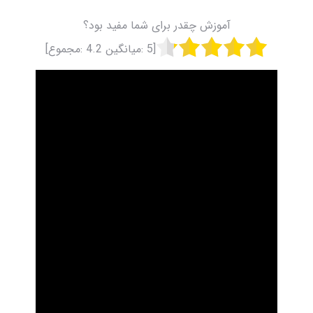
آموزش چقدر برای شما مفید بود؟
[
5
:میانگین
4.2
:مجموع]