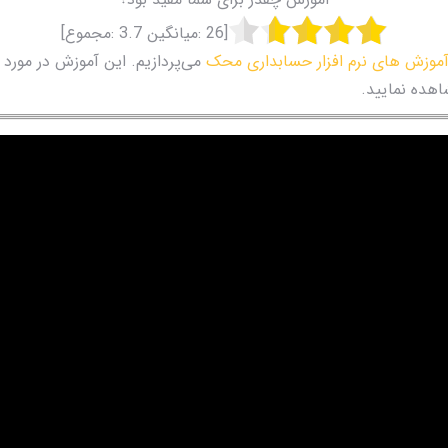
[
26
:میانگین
3.7
:مجموع]
موزش های نرم افزار حسابداری محک
می‌پردازیم. این آموزش در مورد
اهده نمایید.