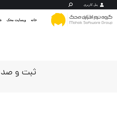
پنل کاربری
جستجو:
خانه
وبسایت محک
شر
ثبت و صدور