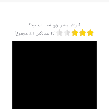
آموزش چقدر برای شما مفید بود؟
[
15
:میانگین
3.1
:مجموع]