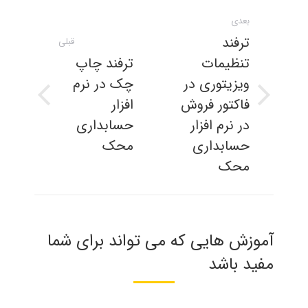
ناوبری
بعدی
مطلب
ترفند
قبلی
تنظیمات
ترفند چاپ
ویزیتوری در
چک در نرم
فاکتور فروش
افزار
نوشته
پست
بعدی:
قبلی:
در نرم افزار
حسابداری
حسابداری
محک
محک
آموزش هایی که می تواند برای شما
مفید باشد