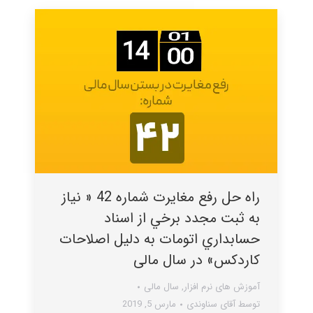
راه حل رفع مغایرت شماره 42 « نياز
به ثبت مجدد برخي از اسناد
حسابداري اتومات به دليل اصلاحات
کاردکس» در سال مالی
آموزش های نرم افزار
,
سال مالی
توسط
آقای سناوندی
مارس 5, 2019