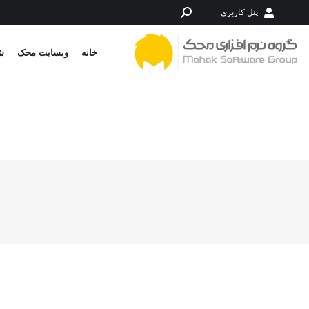
پنل کاربری
جستجو:
خانه
وبسایت محک
شر