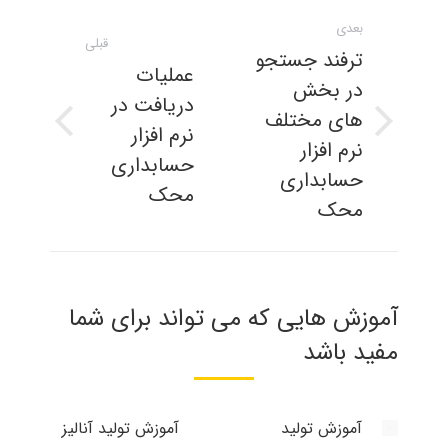
ناوبری
بعدی
مطلب
قبلی
ترفند جستجو
عملیات
در بخش
دریافت در
های مختلف
نرم افزار
نوشته
پست
نرم افزار
بعدی:
قبلی:
حسابداری
حسابداری
محک
محک
آموزش هایی که می تواند برای شما
مفید باشد
آموزش تولید
آموزش تولید آنالیز