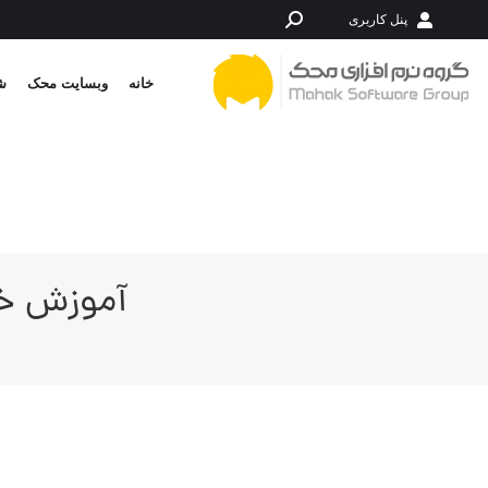
پنل کاربری
جستجو:
خانه
وبسایت محک
شر
آموزش خل