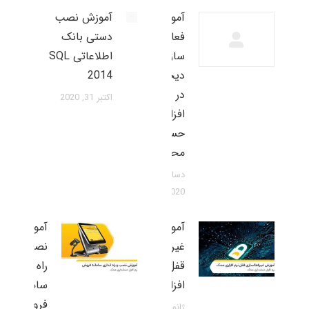
آموزش
آموزش نصب
فعال
دستی بانک
سازی قفل
اطلاعاتی SQL
دیجیتال
2014
در نرم
اکتبر 31, 2020
افزار
حسابداری
محک
دسامبر 12,
2020
آموزش
آموزش
غیرفعالسازی
نصب و
قفل نرم
راه اندازی
افزاری محک
سامانه
فروش در
ژانویه 23,