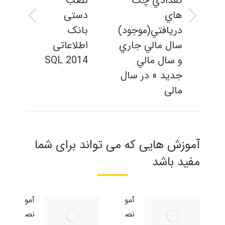
تعدادي چک
نصب
هاي
دستی
نوشته
پست
دريافتي(موجود)
بانک
بعدی:
قبلی:
سال مالي جاري
اطلاعاتی
و سال مالي
SQL 2014
جديد » در سال
مالی
آموزش هایی که می تواند برای شما
مفید باشد
آموزش
آموزش
نصب
نصب