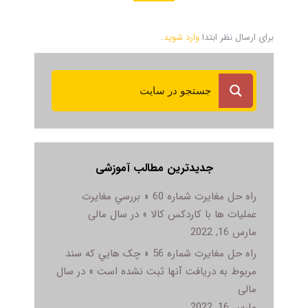
برای ارسال نظر ابتدا
وارد شوید
.
جدیدترین مطالب آموزشی
راه حل مغایرت شماره 60 « بررسي مغايرت
عمليات ها با کاردکس کالا » در سال مالی
مارس 16, 2022
راه حل مغایرت شماره 56 « چک هايي که سند
مربوط به دريافت آنها ثبت نشده است » در سال
مالی
مارس 16, 2022