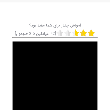
آموزش چقدر برای شما مفید بود؟
[
42
:میانگین
2.6
:مجموع]