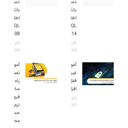
دستی
دستی
بانک
بانک
اطلاعاتی
اطلاعاتی
SQL
SQL
2008
2014
اکتبر 31,
اکتبر 31,
2020
2020
آموزش
آموزش
غیرفعالسازی
نصب و
قفل نرم
راه اندازی
افزاری محک
سامانه
فروش در
ژانویه 23,
نرم افزار
2020
حسابداری
محک