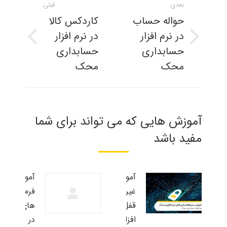
بعدی
قبلی
مطلب
حواله حساب
کاردکس کالا
در نرم افزار
در نرم افزار
نوشته
پست
حسابداری
حسابداری
بعدی:
قبلی:
محک
محک
آموزش هایی که می تواند برای شما
مفید باشد
آموزش
آموزش
غیرفعالسازی
فرمول
قفل نرم
های تولید
افزاری محک
در نرم