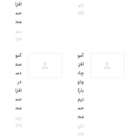
افزار
ژانویه 23,
حسابداری
2020
محک
دسامبر 14,
2019
آموزش
آموزش
افزونه
سطوح
چاپ
دسترسی
وتولید
در نرم
بارکد در
افزار
نرم افزار
حسابداری
حسابداری
محک
محک
ژوئن 9,
2019
آگوست 19,
2019