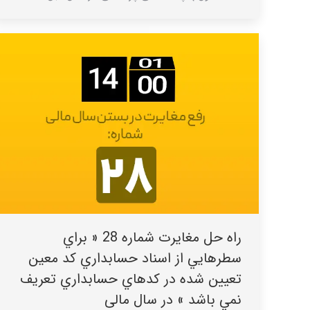
راه حل مغایرت شماره 28 « براي
سطرهايي از اسناد حسابداري کد معين
تعيين شده در کدهاي حسابداري تعريف
نمي باشد » در سال مالی