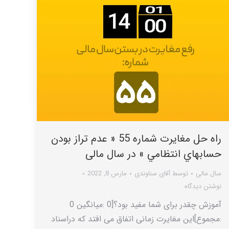
راه حل مغایرت شماره 55 « عدم تراز بودن
حسابهاي انتظامي » در سال مالی
سال مالی
توسط
آقای سناوندی
مارس 8, 2022
نوشتن دیدگاه
آموزش چقدر برای شما مفید بود؟[0 :میانگین 0
:مجموع]این مغایرت زمانی اتفاق می افتد که دراسناد