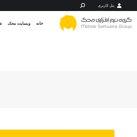
پنل کاربری
جستجو:
خانه
وبسایت محک
شر