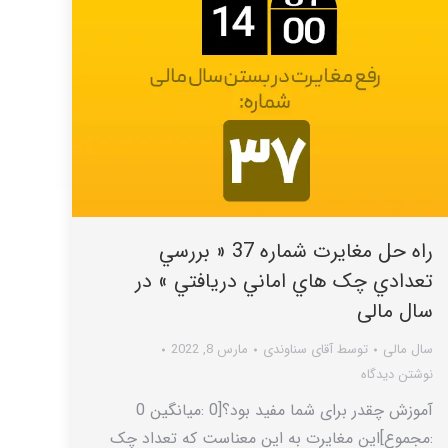
راه حل مغایرت شماره 37 « بررسي
تعدادي چک هاي اماني دريافتي » در
سال مالی
سال مالی
توسط
آقای سناوندی
مارس 8, 2022
نوشتن دیدگاه
آموزش چقدر برای شما مفید بود؟[0 :میانگین 0
:مجموع]این مغایرت به این معناست که تعداد چک