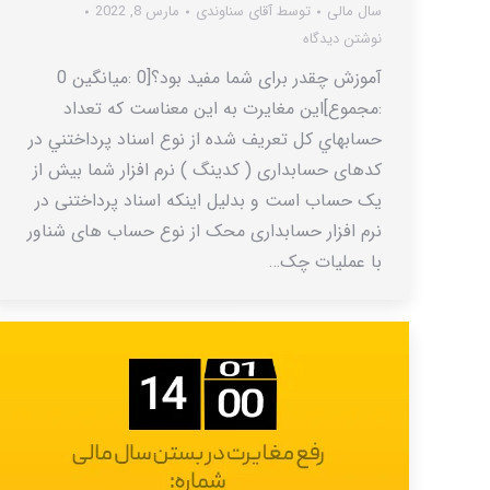
سال مالی
توسط
آقای سناوندی
مارس 8, 2022
نوشتن دیدگاه
آموزش چقدر برای شما مفید بود؟[0 :میانگین 0
:مجموع]این مغایرت به این معناست که تعداد
حسابهاي کل تعريف شده از نوع اسناد پرداختني در
کدهای حسابداری ( کدینگ ) نرم افزار شما بيش از
یک حساب است و بدلیل اینکه اسناد پرداختنی در
نرم افزار حسابداری محک از نوع حساب های شناور
با عملیات چک…