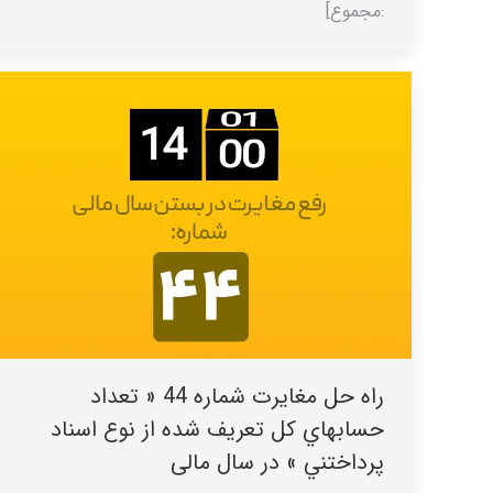
:مجموع]
راه حل مغایرت شماره 44 « تعداد
حسابهاي کل تعريف شده از نوع اسناد
پرداختني » در سال مالی