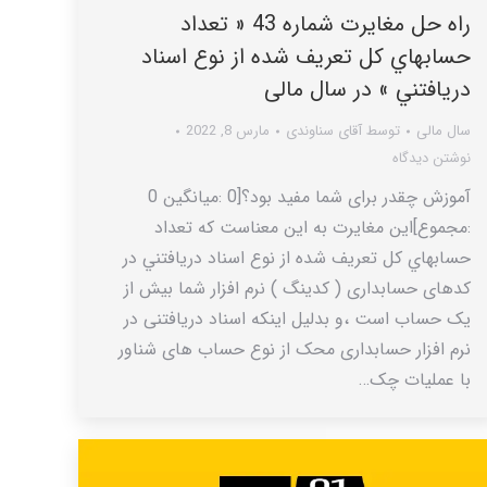
راه حل مغایرت شماره 43 « تعداد
حسابهاي کل تعريف شده از نوع اسناد
دريافتني » در سال مالی
سال مالی
توسط
آقای سناوندی
مارس 8, 2022
نوشتن دیدگاه
آموزش چقدر برای شما مفید بود؟[0 :میانگین 0
:مجموع]این مغایرت به این معناست که تعداد
حسابهاي کل تعريف شده از نوع اسناد دريافتني در
کدهای حسابداری ( کدینگ ) نرم افزار شما بيش از
یک حساب است ،و بدلیل اینکه اسناد دریافتنی در
نرم افزار حسابداری محک از نوع حساب های شناور
با عملیات چک…