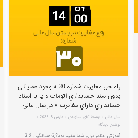
راه حل مغایرت شماره 30 « وجود عملياتي
بدون سند حسابداري اتومات و يا با اسناد
حسابداري داراي مغايرت » در سال مالی
سال مالی
توسط
آقای سناوندی
مارس 8, 2022
نوشتن دیدگاه
آموزش چقدر برای شما مفید بود؟[6 :میانگین 3.2