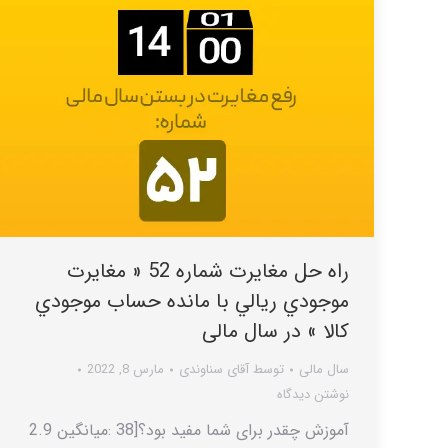
راه حل مغایرت شماره 52 « مغايرت
موجودي ريالي با مانده حساب موجودي
کالا » در سال مالی
سال مالی
توسط
آقای سناوندی
مارس 8, 2022
نوشتن دیدگاه
آموزش چقدر برای شما مفید بود؟[38 :میانگین 2.9