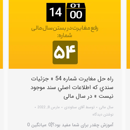
راه حل مغایرت شماره 54 « جزئيات
سندي که اطلاعات اصلي سند موجود
نيست » در سال مالی
سال مالی
توسط
آقای سناوندی
مارس 8, 2022
نوشتن دیدگاه
آموزش چقدر برای شما مفید بود؟[0 :میانگین 0