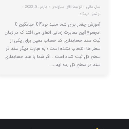
سال مالی
توسط
آقای سناوندی
مارس 8, 2022
نوشتن دیدگاه
آموزش چقدر برای شما مفید بود؟[0 :میانگین 0
:مجموع]این مغایرت زمانی اتفاق می افتد که در زمان
ثبت سند حسابداری کد حساب معین برای یکی از
سطر ها انتخاب نشده است ؛ به عبارت دیگر سند در
سطح کل ثبت شده است . اگر شما با علم حسابداری
سند در سطح کل زده اید ،…