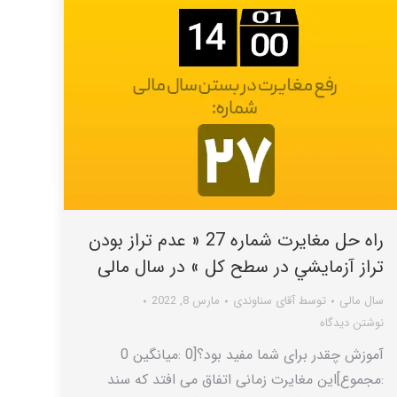
راه حل مغایرت شماره 27 « عدم تراز بودن
تراز آزمايشي در سطح کل » در سال مالی
سال مالی
توسط
آقای سناوندی
مارس 8, 2022
نوشتن دیدگاه
آموزش چقدر برای شما مفید بود؟[0 :میانگین 0
:مجموع]این مغایرت زمانی اتفاق می افتد که سند