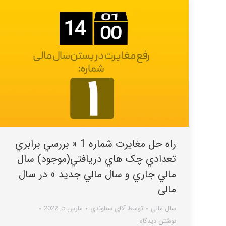
راه حل مغایرت شماره 1 « بررسي برابري
تعدادي چک هاي دريافتي(موجود) سال
مالي جاري و سال مالي جديد » در سال
مالی
سال مالی
توسط
آقای سناوندی
مارس 5, 2022
نوشتن دیدگاه