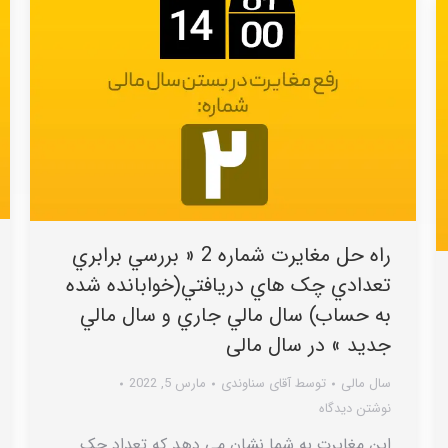
راه حل مغایرت شماره 2 « بررسي برابري
تعدادي چک هاي دريافتي(خوابانده شده
به حساب) سال مالي جاري و سال مالي
جديد » در سال مالی
سال مالی
توسط
آقای سناوندی
مارس 5, 2022
نوشتن دیدگاه
این مغایرت به شما نشان می دهد که تعداد چک