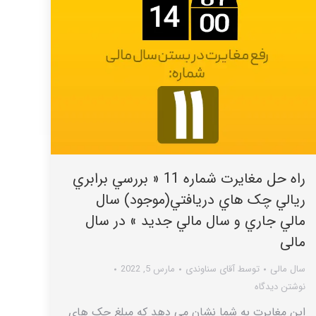
راه حل مغایرت شماره 11 « بررسي برابري
ريالي چک هاي دريافتي(موجود) سال
مالي جاري و سال مالي جديد » در سال
مالی
سال مالی
توسط
آقای سناوندی
مارس 5, 2022
نوشتن دیدگاه
این مغایرت به شما نشان می دهد که مبلغ چک های