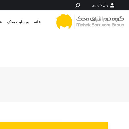
پنل کاربری
جستجو:
خانه
وبسایت محک
شر