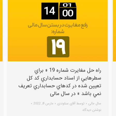
راه حل مغایرت شماره 19 « براي
سطرهايي از اسناد حسابداري کد کل
تعيين شده در کدهاي حسابداري تعريف
نمي باشد » در سال مالی
سال مالی
توسط
آقای سناوندی
مارس 8, 2022
نوشتن دیدگاه