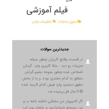
فیلم آموزشی
منوی عملیات
تنظیمات چاپ
جدیدترین سوالات
در قسمت وقایع کاربران چطور میشه
جزییات رو دید ...مثلا کاربری وارد گردش
اشخاص شده چطور متوجه بشیم گردش
متعلق به کدام مشتری بوده..و یا از بخش
حقوق دستمزد وارد فیش کدام کارمند شده
6 سال قبل پرسیده شد
اگر کامپیوتر من مشکلی داشته باشه ب و
من سیستم حسابداریم رو بخوام روی لپ