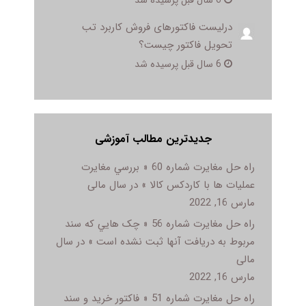
درلیست فاکتورهای فروش کاربرد تب
تحویل فاکتور چیست؟
6 سال قبل پرسیده شد
جدیدترین مطالب آموزشی
راه حل مغایرت شماره 60 « بررسي مغايرت
عمليات ها با کاردکس کالا » در سال مالی
مارس 16, 2022
راه حل مغایرت شماره 56 « چک هايي که سند
مربوط به دريافت آنها ثبت نشده است » در سال
مالی
مارس 16, 2022
راه حل مغایرت شماره 51 « فاکتور خريد و سند