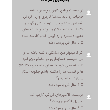
جدیدترین سوالات
در قسمت وقایع کاربران چطور میشه
جزییات رو دید ...مثلا کاربری وارد گردش
اشخاص شده چطور متوجه بشیم گردش
متعلق به کدام مشتری بوده..و یا از بخش
حقوق دستمزد وارد فیش کدام کارمند شده
6 سال قبل پرسیده شد
اگر کامپیوتر من مشکلی داشته باشه ب و
من سیستم حسابداریم رو بخوام روی لپ
تاب شخصی خود با همان حافظه و دیتا کالا
ها و قیمت ها را داشته باشم چگونه اینکار
رو باید انجام بدم؟
6 سال قبل پرسیده شد
درلیست فاکتورهای فروش کاربرد تب
تحویل فاکتور چیست؟
6 سال قبل پرسیده شد