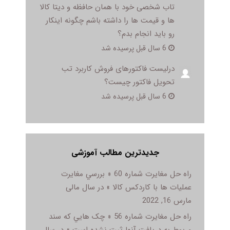
تاب شخصی خود با همان حافظه و دیتا کالا
ها و قیمت ها را داشته باشم چگونه اینکار
رو باید انجام بدم؟
6 سال قبل پرسیده شد
درلیست فاکتورهای فروش کاربرد تب
تحویل فاکتور چیست؟
6 سال قبل پرسیده شد
جدیدترین مطالب آموزشی
راه حل مغایرت شماره 60 « بررسي مغايرت
عمليات ها با کاردکس کالا » در سال مالی
مارس 16, 2022
راه حل مغایرت شماره 56 « چک هايي که سند
مربوط به دريافت آنها ثبت نشده است » در سال