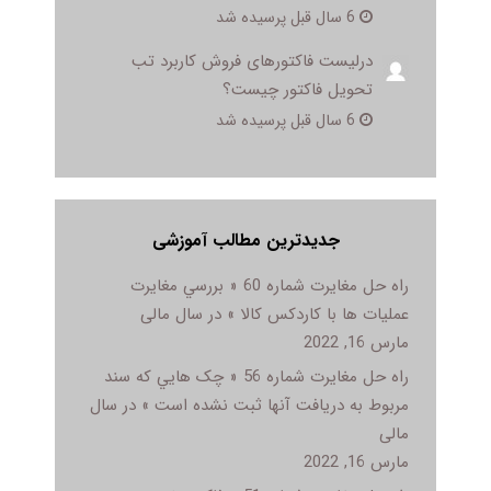
6 سال قبل پرسیده شد
درلیست فاکتورهای فروش کاربرد تب
تحویل فاکتور چیست؟
6 سال قبل پرسیده شد
جدیدترین مطالب آموزشی
راه حل مغایرت شماره 60 « بررسي مغايرت
عمليات ها با کاردکس کالا » در سال مالی
مارس 16, 2022
راه حل مغایرت شماره 56 « چک هايي که سند
مربوط به دريافت آنها ثبت نشده است » در سال
مالی
مارس 16, 2022