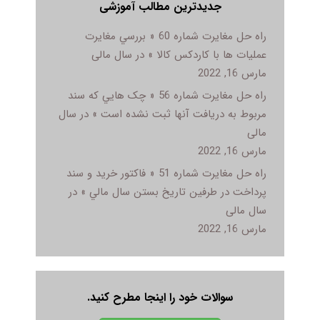
جدیدترین مطالب آموزشی
راه حل مغایرت شماره 60 « بررسي مغايرت
عمليات ها با کاردکس کالا » در سال مالی
مارس 16, 2022
راه حل مغایرت شماره 56 « چک هايي که سند
مربوط به دريافت آنها ثبت نشده است » در سال
مالی
مارس 16, 2022
راه حل مغایرت شماره 51 « فاکتور خريد و سند
پرداخت در طرفين تاريخ بستن سال مالي » در
سال مالی
مارس 16, 2022
سوالات خود را اینجا مطرح کنید.