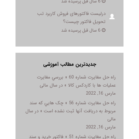
6 سال قبل پرسیده شد
درلیست فاکتورهای فروش کاربرد تب
تحویل فاکتور چیست؟
6 سال قبل پرسیده شد
جدیدترین مطالب آموزشی
راه حل مغایرت شماره 60 « بررسي مغايرت
عمليات ها با کاردکس کالا » در سال مالی
مارس 16, 2022
راه حل مغایرت شماره 56 « چک هايي که سند
مربوط به دريافت آنها ثبت نشده است » در سال
مالی
مارس 16, 2022
راه حل مغایرت شماره 51 « فاکتور خريد و سند